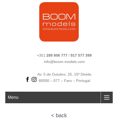
+351
289 806 777
/
917 577 399
info@boom-models.com
Av. 5 de Outubro, 25, 15º Direito
80000 – 077 – Faro – Portugal
Menu
< back