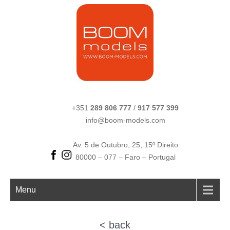
+351
289 806 777
/
917 577 399
info@boom-models.com
Av. 5 de Outubro, 25, 15º Direito
80000 – 077 – Faro – Portugal
Menu
< back