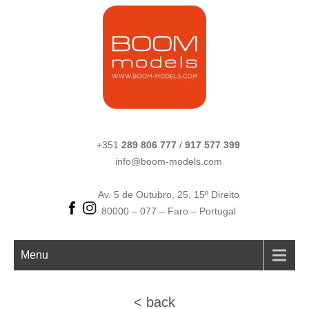
+351
289 806 777
/
917 577 399
info@boom-models.com
Av. 5 de Outubro, 25, 15º Direito
80000 – 077 – Faro – Portugal
Menu
< back