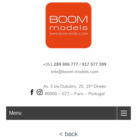
+351
289 806 777
/
917 577 399
info@boom-models.com
Av. 5 de Outubro, 25, 15º Direito
80000 – 077 – Faro – Portugal
Menu
< back